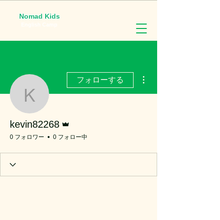
Nomad Kids
English Camp
その他
フォローする
kevin82268
管理者
kevin82268
0 フォロワー
0 フォロー中