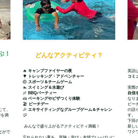
ぶ！
どんなアクティビティ？
🔥
キャンプファイヤーの夜
英語
🌳
トレッキング・アドベンチャー
コミ
🏐
スポーツ＆チームゲーム
🏊
スイミング＆水遊び
実際
🍖
BBQパーティー
自信
🍰
ベーキングやピザつくり体験
なり
🏖
ビーチデー
ビー
じて、
🎉
エキサイティングなグループゲーム＆チャレン
の語
瞬を満
ジ
す。
下田
みんなで盛り上がるアクティビティ満載！
新し
と
がで
ワク
忘れられない夏を、冒険・学び・友情でいっぱいに