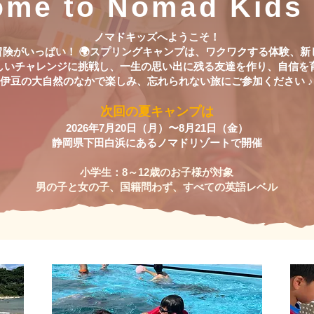
ome to Nomad Kids
ノマドキッズへようこそ！
冒険がいっぱい！ 🌍スプリングキャンプは、ワクワクする体験、
しいチャレンジに挑戦し、一生の思い出に残る友達を作り、自信を
伊豆の大自然のなかで楽しみ、忘れられない旅にご参加ください ♪
次回の夏キャンプは
2026年7月20日（月）〜8月21日（金）
静岡県下田白浜にあるノマドリゾートで開催
小学生：8～12歳のお子様が対象
男の子と女の子、国籍問わず、すべての英語レベル​